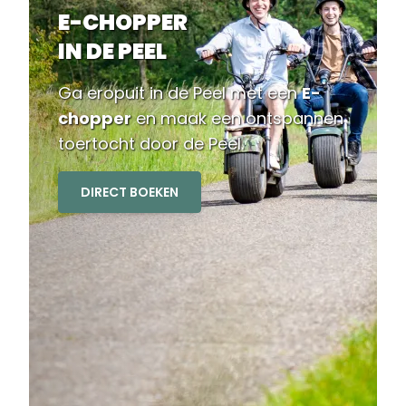
E-CHOPPER
IN DE PEEL
Ga eropuit in de Peel met een
E-
chopper
en maak een ontspannen
toertocht door de Peel.
DIRECT BOEKEN