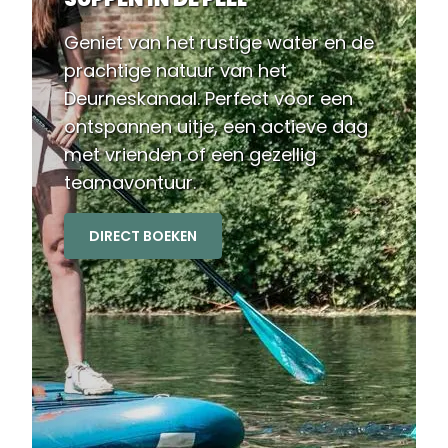
Geniet van het rustige water en de
prachtige natuur van het
Deurneskanaal. Perfect voor een
ontspannen uitje, een actieve dag
met vrienden of een gezellig
teamavontuur.
DIRECT BOEKEN