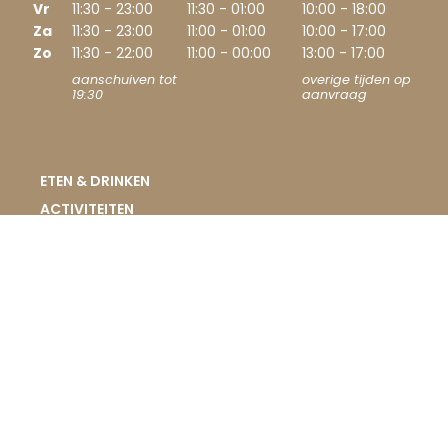
Vr
11:30 - 23:00
11:30 - 01:00
10:00 - 18:00
Za
11:30 - 23:00
11:00 - 01:00
10:00 - 17:00
Zo
11:30 - 22:00
11:00 - 00:00
13:00 - 17:00
aanschuiven tot
overige tijden op
19:30
aanvraag
ETEN & DRINKEN
ACTIVITEITEN
ARRANGEMENTEN
EVENEMENTEN
BROUWZAAL D'N SWAEN
VACATURES
Dorpsstraat 19, 5768 CD Meijel