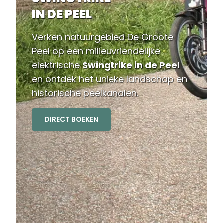
IN DE PEEL
Verken natuurgebied De Groote
Peel op een milieuvriendelijke
elektrische
Swingtrike in de Peel
en ontdek het unieke landschap en
historische peelkanalen.
DIRECT BOEKEN